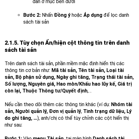
dẫn ở mục bên dưới
Bước 2:
Nhấn
Đồng ý
hoặc
Áp dụng
để lọc danh
sách tài sản
2.1.5. Tùy chọn Ẩn/hiện cột thông tin trên danh
sách tài sản
Trên danh sách tài sản, phần mềm mặc định hiển thị các
thông tin cơ bản như:
Mã tài sản, Tên tài sản, Loại tài
sản, Bộ phận sử dụng, Ngày ghi tăng, Trạng thái tài sản,
Số lượng, Nguyên giá, Hao mòn/Khấu hao lũy kế, Giá trị
còn lại, Thuộc Thông tư/Quyết định
,…
Nếu cần theo dõi thêm các thông tin khác (ví dụ:
Nhóm tài
sản, Người quản lý, Đơn vị quản lý
,
Tình trạng dữ liệu, Lý
do ghi tăng, …
), anh/chị có thể tùy chỉnh các cột hiển thị
như sau:
Bước 1:
Vào
menu Tài sản
, tại màn hình
Danh sách tài