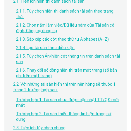
2.1. Tiện ích hiển thị danh sách tài sản
2.1.1. Tùy chọn hiển thị danh sách tài sản theo trạng
thái
2.1.2. Chọn năm làm việc/Dữ liệu năm của Tài sản cố
định, Công cụ dụng cụ
2.1.3. Sắp xếp các cột theo thứ tự Alphabet (A–Z)
2.1.4. Lọc tài sản theo điều kiện
2.1.5. Tùy chọn Ẩn/hiện cột thông tin trên danh sách tài
sản
2.1.6. Thay đổi số dòng hiển thị trên một trang (số bản
ghi trên một trang)
2.2. Với những tài sản hiển thị trên nền hồng sẽ thuộc 1
trong 2 trường hợp sau:
Trường hợp 1: Tài sản chưa được cập nhật TT/QĐ mới
nhất
Trường hợp 2: Tài sản thiếu thông tin hiện trạng sử
dụng
2.3. Tiện ích tùy chọn chung