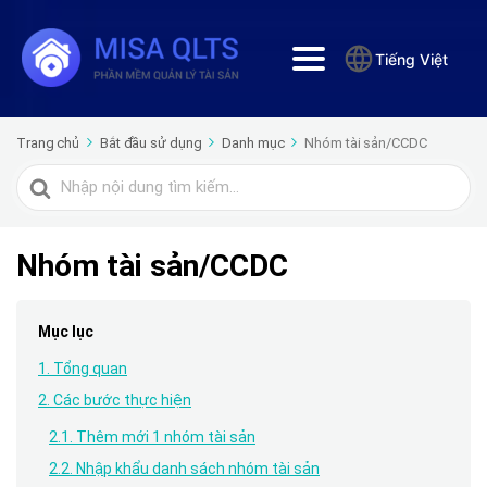
Tiếng Việt
Trang chủ
Bắt đầu sử dụng
Danh mục
Nhóm tài sản/CCDC
Tìm
kiếm
cho
Nhóm tài sản/CCDC
Mục lục
1. Tổng quan
2. Các bước thực hiện
2.1. Thêm mới 1 nhóm tài sản
2.2. Nhập khẩu danh sách nhóm tài sản