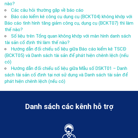
nào?
Các câu hỏi thường gặp về báo cáo
Báo cáo kiểm kê công cụ dụng cụ (BCKT04) không khớp với
Báo cáo tình hình tăng giảm công cụ, dụng cụ (BCKT07) thì làm
thế nào?
Số liệu trên Tổng quan không khớp với màn hình danh sách
tài sản cố định thì làm thế nào?
Hướng dẫn đối chiếu số liệu giữa Báo cáo kiểm kê TSCĐ
(BCKT05) và Danh sách tài sản để phát hiện chênh lệch (nếu
có)
Hướng dẫn đối chiếu số liệu giữa Mẫu số DSKT01 – Danh
sách tài sản cố định tại nơi sử dụng và Danh sách tài sản để
phát hiện chênh lệch (nếu có)
Danh sách các kênh hỗ trợ