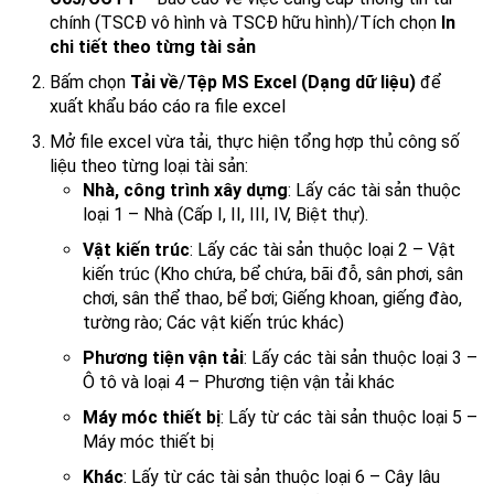
chính (TSCĐ vô hình và TSCĐ hữu hình)/Tích chọn
In
chi tiết theo từng tài sản
Bấm chọn
Tải về
/
Tệp MS Excel (Dạng dữ liệu)
để
xuất khẩu báo cáo ra file excel
Mở file excel vừa tải, thực hiện tổng hợp thủ công số
liệu theo từng loại tài sản:
Nhà, công trình xây dựng
: Lấy các tài sản thuộc
loại 1 – Nhà (Cấp I, II, III, IV, Biệt thự).
Vật kiến trúc
: Lấy các tài sản thuộc loại 2 – Vật
kiến trúc (Kho chứa, bể chứa, bãi đỗ, sân phơi, sân
chơi, sân thể thao, bể bơi; Giếng khoan, giếng đào,
tường rào; Các vật kiến trúc khác)
Phương tiện vận tải
: Lấy các tài sản thuộc loại 3 –
Ô tô và loại 4 – Phương tiện vận tải khác
Máy móc thiết bị
: Lấy từ các tài sản thuộc loại 5 –
Máy móc thiết bị
Khác
: Lấy từ các tài sản thuộc loại 6 – Cây lâu