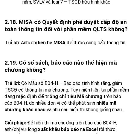
năm, SVLV và loại 7 – TSCĐ hữu hình khác
2.18. MISA có Quyết định phê duyệt cấp độ an
toàn thông tin đối với phần mềm QLTS không?
Trả lời
: Anh/chị
liên hệ MISA
để được cung cấp thông tin.
2.19. Có sổ sách, báo cáo nào thể hiện mã
chương không?
Trả lời:
Có Mẫu số B04-H – Báo cáo tình hình tăng, giảm
TSCĐ có thông tin mã chương. Tuy nhiên hiện tại phần mềm
đang
mặc định để trống chỉ tiêu Mã chương
trên báo
cáo B04-H, do nhiều đơn vị có thể phát sinh
nhiều mã
chương khác nhau
và nhu cầu hiển thị không giống nhau.
Giải pháp:
Để hiển thị mã chương trên báo cáo B04-H,
anh/chị vui lòng
xuất khẩu báo cáo ra Excel
rồi thực