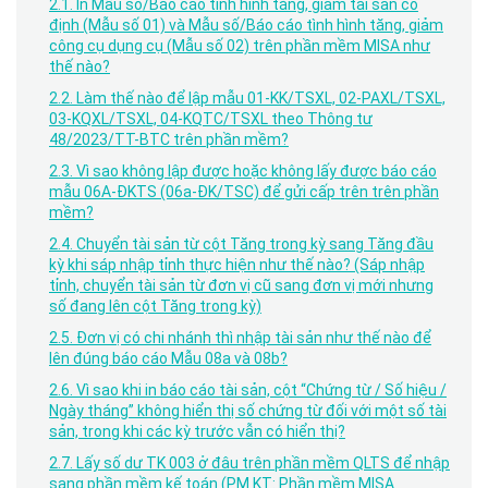
2.1. In Mẫu số/Báo cáo tình hình tăng, giảm tài sản cố
định (Mẫu số 01) và Mẫu số/Báo cáo tình hình tăng, giảm
công cụ dụng cụ (Mẫu số 02) trên phần mềm MISA như
thế nào?
2.2. Làm thế nào để lập mẫu 01-KK/TSXL, 02-PAXL/TSXL,
03-KQXL/TSXL, 04-KQTC/TSXL theo Thông tư
48/2023/TT-BTC trên phần mềm?
2.3. Vì sao không lập được hoặc không lấy được báo cáo
mẫu 06A-ĐKTS (06a-ĐK/TSC) để gửi cấp trên trên phần
mềm?
2.4. Chuyển tài sản từ cột Tăng trong kỳ sang Tăng đầu
kỳ khi sáp nhập tỉnh thực hiện như thế nào? (Sáp nhập
tỉnh, chuyển tài sản từ đơn vị cũ sang đơn vị mới nhưng
số đang lên cột Tăng trong kỳ)
2.5. Đơn vị có chi nhánh thì nhập tài sản như thế nào để
lên đúng báo cáo Mẫu 08a và 08b?
2.6. Vì sao khi in báo cáo tài sản, cột “Chứng từ / Số hiệu /
Ngày tháng” không hiển thị số chứng từ đối với một số tài
sản, trong khi các kỳ trước vẫn có hiển thị?
2.7. Lấy số dư TK 003 ở đâu trên phần mềm QLTS để nhập
sang phần mềm kế toán (PM KT: Phần mềm MISA