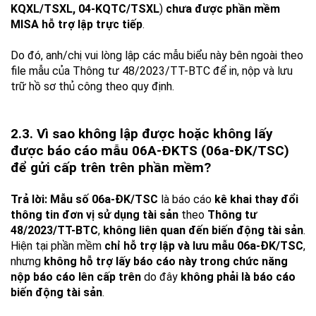
KQXL/TSXL, 04-KQTC/TSXL
)
chưa được phần mềm
MISA hỗ trợ lập trực tiếp
.
Do đó, anh/chị vui lòng lập các mẫu biểu này bên ngoài theo
file mẫu của Thông tư 48/2023/TT-BTC để in, nộp và lưu
trữ hồ sơ thủ công theo quy định.
2.3. Vì sao không lập được hoặc không lấy
được báo cáo mẫu 06A-ĐKTS (06a-ĐK/TSC)
để gửi cấp trên trên phần mềm?
Trả lời:
Mẫu số 06a-ĐK/TSC
là báo cáo
kê khai thay đổi
thông tin đơn vị sử dụng tài sản
theo
Thông tư
48/2023/TT-BTC
,
không liên quan đến biến động tài sản
.
Hiện tại phần mềm
chỉ hỗ trợ lập và lưu mẫu 06a-ĐK/TSC
,
nhưng
không hỗ trợ lấy báo cáo này trong chức năng
nộp báo cáo lên cấp trên
do đây
không phải là báo cáo
biến động tài sản
.