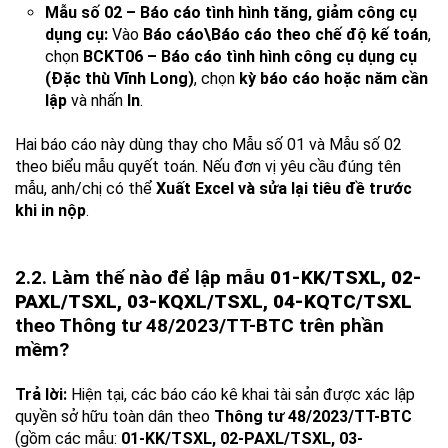
Mẫu số 02 – Báo cáo tình hình tăng, giảm công cụ
dụng cụ:
Vào
Báo cáo\Báo cáo theo chế độ kế toán
,
chọn
BCKT06 – Báo cáo tình hình công cụ dụng cụ
(Đặc thù Vĩnh Long)
, chọn
kỳ báo cáo hoặc năm cần
lập
và nhấn
In
.
Hai báo cáo này dùng thay cho Mẫu số 01 và Mẫu số 02
theo biểu mẫu quyết toán. Nếu đơn vị yêu cầu đúng tên
mẫu, anh/chị có thể
Xuất Excel và sửa lại tiêu đề trước
khi in nộp
.
2.2. Làm thế nào để lập mẫu
01-KK/TSXL, 02-
PAXL/TSXL, 03-KQXL/TSXL, 04-KQTC/TSXL
theo Thông tư 48/2023/TT-BTC trên phần
mềm?
Trả lời:
Hiện tại, các báo cáo kê khai tài sản được xác lập
quyền sở hữu toàn dân theo
Thông tư 48/2023/TT-BTC
(gồm các mẫu:
01-KK/TSXL, 02-PAXL/TSXL, 03-