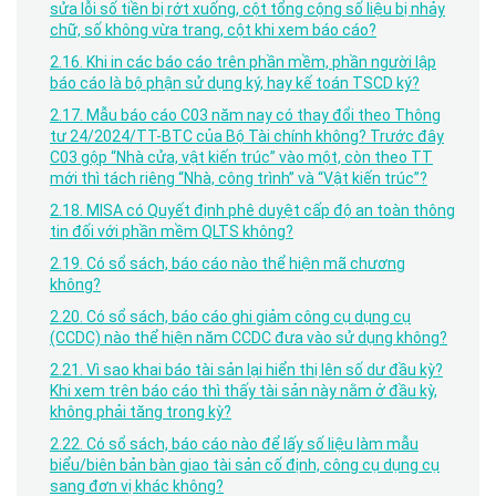
sửa lỗi số tiền bị rớt xuống, cột tổng cộng số liệu bị nhảy
chữ, số không vừa trang, cột khi xem báo cáo?
2.16. Khi in các báo cáo trên phần mềm, phần người lập
báo cáo là bộ phận sử dụng ký, hay kế toán TSCD ký?
2.17. Mẫu báo cáo C03 năm nay có thay đổi theo Thông
tư 24/2024/TT-BTC của Bộ Tài chính không? Trước đây
C03 gộp “Nhà cửa, vật kiến trúc” vào một, còn theo TT
mới thì tách riêng “Nhà, công trình” và “Vật kiến trúc”?
2.18. MISA có Quyết định phê duyệt cấp độ an toàn thông
tin đối với phần mềm QLTS không?
2.19. Có sổ sách, báo cáo nào thể hiện mã chương
không?
2.20. Có sổ sách, báo cáo ghi giảm công cụ dụng cụ
(CCDC) nào thể hiện năm CCDC đưa vào sử dụng không?
2.21. Vì sao khai báo tài sản lại hiển thị lên số dư đầu kỳ?
Khi xem trên báo cáo thì thấy tài sản này nằm ở đầu kỳ,
không phải tăng trong kỳ?
2.22. Có sổ sách, báo cáo nào để lấy số liệu làm mẫu
biểu/biên bản bàn giao tài sản cố định, công cụ dụng cụ
sang đơn vị khác không?