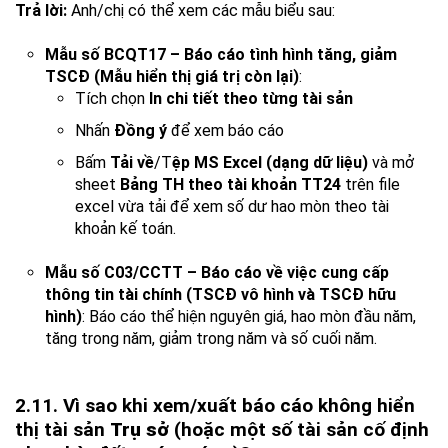
Trả lời:
Anh/chị có thể xem các mẫu biểu sau:
Mẫu số BCQT17 – Báo cáo tình hình tăng, giảm
TSCĐ (Mẫu hiển thị giá trị còn lại)
:
Tích chọn
In chi tiết theo từng tài sản
Nhấn
Đồng ý
để xem báo cáo
Bấm
Tải về
/T
ệp MS Excel (dạng dữ liệu)
và mở
sheet
Bảng TH theo tài khoản TT24
trên file
excel vừa tải để xem số dư hao mòn theo tài
khoản kế toán.
Mẫu số C03/CCTT – Báo cáo về việc cung cấp
thông tin tài chính (TSCĐ vô hình và TSCĐ hữu
hình)
: Báo cáo thể hiện nguyên giá, hao mòn đầu năm,
tăng trong năm, giảm trong năm và số cuối năm.
2.11. Vì sao khi xem/xuất báo cáo không hiển
thị tài sản
Trụ sở
(hoặc một số tài sản cố định