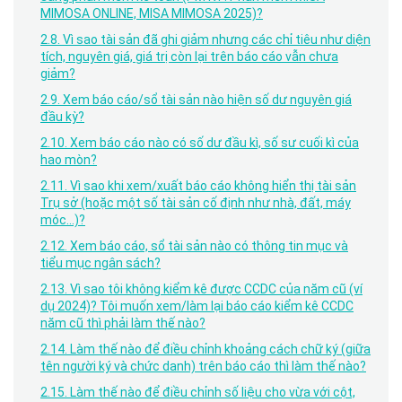
MIMOSA ONLINE, MISA MIMOSA 2025)?
2.8. Vì sao tài sản đã ghi giảm nhưng các chỉ tiêu như diện
tích, nguyên giá, giá trị còn lại trên báo cáo vẫn chưa
giảm?
2.9. Xem báo cáo/sổ tài sản nào hiện số dư nguyên giá
đầu kỳ?
2.10. Xem báo cáo nào có số dư đầu kì, số sư cuối kì của
hao mòn?
2.11. Vì sao khi xem/xuất báo cáo không hiển thị tài sản
Trụ sở (hoặc một số tài sản cố định như nhà, đất, máy
móc…)?
2.12. Xem báo cáo, sổ tài sản nào có thông tin mục và
tiểu mục ngân sách?
2.13. Vì sao tôi không kiểm kê được CCDC của năm cũ (ví
dụ 2024)? Tôi muốn xem/làm lại báo cáo kiểm kê CCDC
năm cũ thì phải làm thế nào?
2.14. Làm thế nào để điều chỉnh khoảng cách chữ ký (giữa
tên người ký và chức danh) trên báo cáo thì làm thế nào?
2.15. Làm thế nào để điều chỉnh số liệu cho vừa với cột,