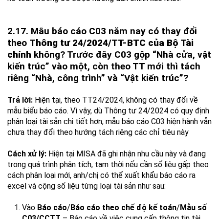
2.17. Mẫu báo cáo C03 năm nay có thay đổi
theo
Thông tư 24/2024/TT-BTC của Bộ Tài
chính
không? Trước đây C03 gộp “Nhà cửa, vật
kiến trúc” vào một, còn theo TT mới thì tách
riêng “Nhà, công trình” và “Vật kiến trúc”?
Trả lời:
Hiện tại, theo TT24/2024, không có thay đổi về
mẫu biểu báo cáo. Vì vậy, dù Thông tư 24/2024 có quy định
phân loại tài sản chi tiết hơn, mẫu báo cáo C03 hiện hành vẫn
chưa thay đổi theo hướng tách riêng các chỉ tiêu này
Cách xử lý:
Hiện tại MISA đã ghi nhận nhu cầu này và đang
trong quá trình phân tích, tạm thời nếu cần số liệu gấp theo
cách phân loại mới, anh/chị có thể xuất khẩu báo cáo ra
excel và cộng số liệu từng loại tài sản như sau:
Vào
Báo cáo
/
Báo cáo theo chế độ kế toán
/
Mẫu số
C03/CCTT
– Báo cáo về việc cung cấp thông tin tài