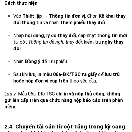
Cách thực hiện:
Vào
Thiết lập → Thông tin đơn vị
. Chọn
Kê khai thay
đổi thông tin
và nhấn
Thêm phiếu thay đổi
.
Nhập
nội dung, lý do thay đổi
, cập nhật
thông tin mới
tại cột
Thông tin đề nghị thay đổi
, kiểm tra
ngày thay
đổi
.
Nhấn
Đồng ý
để lưu phiếu.
Sau khi lưu,
in mẫu 06a-ĐK/TSC ra giấy
để
lưu trữ
hoặc nộp đơn vị cấp trên
theo yêu cầu.
Lưu ý:
Mẫu 06a-ĐK/TSC
chỉ in và nộp thủ công
,
không
gửi lên cấp trên qua chức năng nộp báo cáo trên phần
mềm
.
2.4.
Chuyển tài sản từ cột Tăng trong kỳ sang