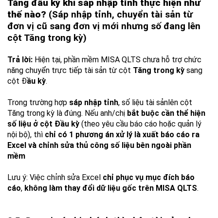
Tăng đầu kỳ khi sáp nhập tỉnh thực hiện như
thế nào?
(Sáp nhập tỉnh, chuyển tài sản từ
đơn vị cũ sang đơn vị mới nhưng số đang lên
cột Tăng trong kỳ)
Trả lời:
Hiện tại, phần mềm MISA QLTS chưa hỗ trợ chức
năng chuyển trực tiếp tài sản từ cột
Tăng trong kỳ
sang
cột Đ
ầu kỳ
.
Trong trường hợp
sáp nhập tỉnh
, số liệu tài sảnlên cột
Tăng trong kỳ là đúng. Nếu anh/chị
bắt buộc cần thể hiện
số liệu ở cột Đầu kỳ
(theo yêu cầu báo cáo hoặc quản lý
nội bộ), thì
chỉ có 1 phương án xử lý là x
uất báo cáo ra
Excel và c
hỉnh sửa thủ công số liệu bên ngoài phần
mềm
Lưu ý: Việc chỉnh sửa Excel
chỉ phục vụ mục đích báo
cáo
,
không làm thay đổi dữ liệu gốc trên MISA QLTS
.