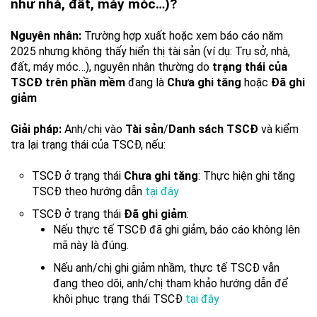
như nhà, đất, máy móc…)?
Nguyên nhân:
Trường hợp xuất hoặc xem báo cáo năm
2025 nhưng không thấy hiển thị tài sản (ví dụ: Trụ sở, nhà,
đất, máy móc…), nguyên nhân thường do
trạng thái của
TSCĐ trên phần mềm
đang là
Chưa ghi tăng
hoặc
Đã ghi
giảm
Giải pháp:
Anh/chị vào
Tài sản
/
Danh sách TSCĐ
và kiểm
tra lại trạng thái của TSCĐ, nếu:
TSCĐ ở trạng thái
Chưa ghi tăng
: Thực hiện ghi tăng
TSCĐ theo hướng dẫn
tại đây
TSCĐ ở trạng thái
Đã ghi giảm
:
Nếu thực tế TSCĐ đã ghi giảm, báo cáo không lên
mã này là đúng.
Nếu anh/chị ghi giảm nhầm, thực tế TSCĐ vẫn
đang theo dõi, anh/chị tham khảo hướng dẫn để
khôi phục trạng thái TSCĐ
tại đây