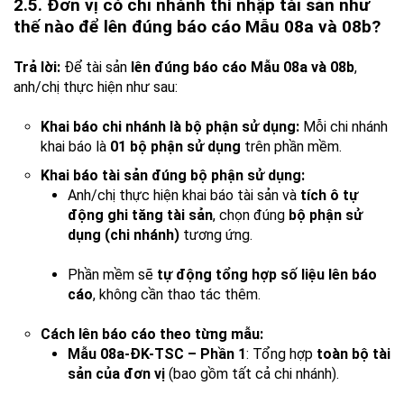
2.5. Đơn vị có chi nhánh thì nhập tài sản như
thế nào để lên đúng báo cáo Mẫu 08a và 08b?
Trả lời:
Để tài sản
lên đúng báo cáo Mẫu 08a và 08b
,
anh/chị thực hiện như sau:
Khai báo chi nhánh là bộ phận sử dụng:
Mỗi chi nhánh
khai báo là
01 bộ phận sử dụng
trên phần mềm.
Khai báo tài sản đúng bộ phận sử dụng:
Anh/chị thực hiện khai báo tài sản và
tích ô tự
động ghi tăng tài sản
, chọn đúng
bộ phận sử
dụng (chi nhánh)
tương ứng.
Phần mềm sẽ
tự động tổng hợp số liệu lên báo
cáo
, không cần thao tác thêm.
Cách lên báo cáo theo từng mẫu:
Mẫu 08a-ĐK-TSC – Phần 1
: Tổng hợp
toàn bộ tài
sản của đơn vị
(bao gồm tất cả chi nhánh).