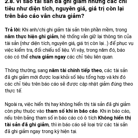
2.8.
Vì sao tài sản đã ghi giảm nhưng các chỉ
tiêu như diện tích, nguyên giá, giá trị còn lại
trên báo cáo vẫn chưa giảm?
Trả lời:
Khi anh/chị ghi giảm tài sản trên phần mềm, trong
năm thực hiện ghi giảm
, hệ thống vẫn giữ lại thông tin của
tài sản (như diện tích, nguyên giá, giá trị còn lại…) để phục vụ
việc kiểm tra, đối chiếu số liệu. Vì vậy, trong năm đó, báo
cáo có thể
chưa giảm ngay
các chỉ tiêu liên quan.
Thông thường, sang
năm tài chính tiếp theo
, các tài sản
đã ghi giảm mới được loại khỏi số liệu tổng hợp và khi đó
các chỉ tiêu trên báo cáo sẽ được cập nhật giảm đúng theo
thực tế.
Ngoài ra, việc hiển thị hay không hiển thị tài sản đã ghi giảm
còn phụ thuộc vào
tham số khi in báo cáo
. Khi in báo cáo,
nếu trên bảng tham số in báo cáo có ô tích
Không hiển thị
tài sản đã ghi giảm
, thì in báo cáo sẽ loại trừ các tài sản
đã ghi giảm ngay trong kỳ hiện tại.