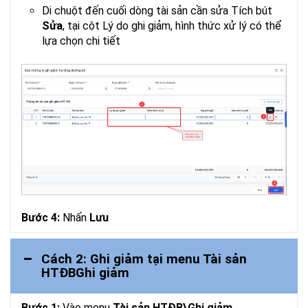
Di chuột đến cuối dòng tài sản cần sửa Tích bút
Sửa
, tại cột Lý do ghi giảm, hình thức xử lý có thể
lựa chọn chi tiết
Bước 4:
Nhấn
Lưu
Cách 2: Ghi giảm tại menu Tài sản
HTĐBGhi giảm
Bước 1:
Vào menu
Tài sản HTĐB\Ghi giảm
.