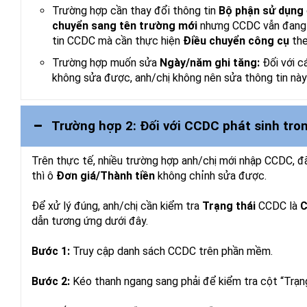
Trường hợp cần thay đổi thông tin
Bộ phận sử dụng
chuyển sang tên trường mới
nhưng CCDC vẫn đang h
tin CCDC mà cần thực hiện
Điều chuyển công cụ
the
Trường hợp muốn sửa
Ngày/năm ghi tăng:
Đối với 
không sửa được, anh/chị không nên sửa thông tin này
Trường hợp 2: Đối với CCDC phát sinh tro
Trên thực tế, nhiều trường hợp anh/chị mới nhập CCDC, 
thì ô
Đơn giá/Thành tiền
không chỉnh sửa được.
Để xử lý đúng, anh/chị cần kiểm tra
Trạng thái
CCDC là
C
dẫn tương ứng dưới đây.
Bước 1:
Truy cập danh sách CCDC trên phần mềm.
Bước 2:
Kéo thanh ngang sang phải để kiểm tra cột “Trạn