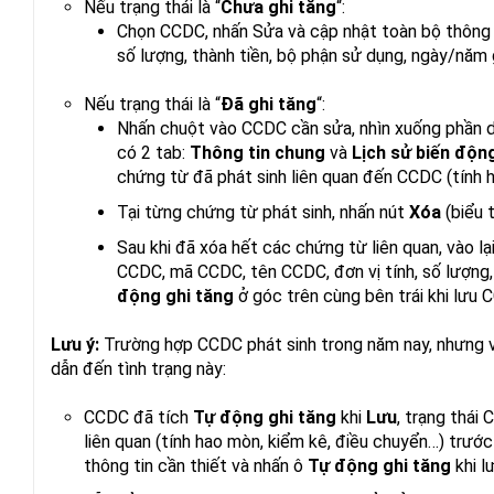
Nếu trạng thái là “
Chưa ghi tăng
“:
Chọn CCDC, nhấn Sửa và cập nhật toàn bộ thông t
số lượng, thành tiền, bộ phận sử dụng, ngày/năm 
Nếu trạng thái là “
Đã ghi tăng
“:
Nhấn chuột vào CCDC cần sửa, nhìn xuống phần 
có 2 tab:
Thông tin chung
và
Lịch sử biến độn
chứng từ đã phát sinh liên quan đến CCDC (tính 
Tại từng chứng từ phát sinh, nhấn nút
Xóa
(biểu 
Sau khi đã xóa hết các chứng từ liên quan, vào lại
CCDC, mã CCDC, tên CCDC, đơn vị tính, số lượng,
động ghi tăng
ở góc trên cùng bên trái khi lưu 
Lưu ý:
Trường hợp CCDC phát sinh trong năm nay, nhưng v
dẫn đến tình trạng này:
CCDC đã tích
Tự động ghi tăng
khi
Lưu
, trạng thái
liên quan (tính hao mòn, kiểm kê, điều chuyển…) trước 
thông tin cần thiết và nhấn ô
Tự động ghi tăng
khi l