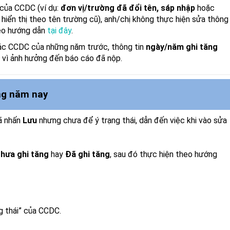
của CCDC (ví dụ:
đơn vị/trường đã đổi tên, sáp nhập
hoặc
iển thị theo tên trường cũ), anh/chị không thực hiện sửa thông
o hướng dẫn
tại đây
.
các CCDC của những năm trước, thông tin
ngày/năm ghi tăng
 vì ảnh hưởng đến báo cáo đã nộp.
ng năm nay
đã nhấn
Lưu
nhưng chưa để ý trạng thái, dẫn đến việc khi vào sửa
hưa ghi tăng
hay
Đã ghi tăng
, sau đó thực hiện theo hướng
g thái” của CCDC.