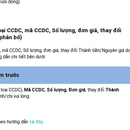
cuối dòng).
oại CCDC, mã CCDC, Số lượng, đơn giá, thay đổi
 phân bổ)
, mã CCDC, Số lượng, đơn giá, thay đổi Thành tiền/Nguyên giá d
 dẫn chi tiết bên dưới:
m trước
 loại CCDC),
Mã CCDC
,
Số lượng
,
Đơn giá
, thay đổi
Thành
anh/chị vui lòng:
theo hướng dẫn
tại đây
.