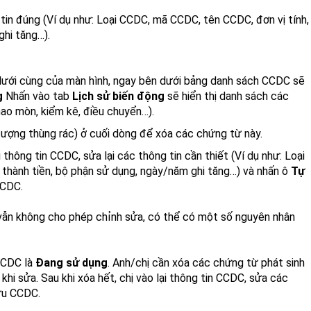
in đúng (Ví dụ như: Loại CCDC, mã CCDC, tên CCDC, đơn vị tính,
ghi tăng…).
dưới cùng của màn hình, ngay bên dưới bảng danh sách CCDC sẽ
g
Nhấn vào tab
Lịch sử biến động
sẽ hiển thị danh sách các
hao mòn, kiểm kê, điều chuyển…).
tượng thùng rác) ở cuối dòng để xóa các chứng từ này.
 thông tin CCDC, sửa lại các thông tin cần thiết (Ví dụ như: Loại
 thành tiền, bộ phận sử dụng, ngày/năm ghi tăng…) và nhấn ô
Tự
CCDC.
ẫn không cho phép chỉnh sửa, có thể có một số nguyên nhân
 CCDC là
Đang sử dụng
. Anh/chị cần xóa các chứng từ phát sinh
khi sửa. Sau khi xóa hết, chị vào lại thông tin CCDC, sửa các
ưu CCDC.