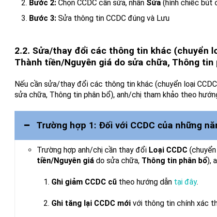
Bước 2:
Chọn CCDC cần sửa, nhấn
Sửa
(hình chiếc bút 
Bước 3:
Sửa thông tin CCDC đúng và Lưu
2.2. Sửa/thay đổi các thông tin khác (chuyển l
Thành tiền/Nguyên giá do sửa chữa, Thông tin
Nếu cần sửa/thay đổi các thông tin khác (chuyển loại CCDC
sửa chữa, Thông tin phân bổ), anh/chị tham khảo theo hướng
Trường hợp 1: Đối với CCDC của những nă
Trường hợp anh/chị cần thay đổi
Loại CCDC
(chuyển
tiền/Nguyên giá
do sửa chữa,
Thông tin phân bổ
), 
Ghi giảm CCDC cũ
theo hướng dẫn
tại đây
.
Ghi tăng lại CCDC mới
với thông tin chính xác 