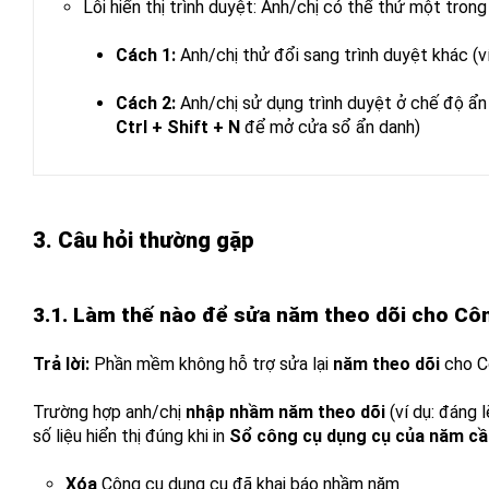
Lỗi hiển thị trình duyệt: Anh/chị có thể thử một tron
Cách 1:
Anh/chị thử đổi sang trình duyệt khác (ví 
Cách 2:
Anh/chị sử dụng trình duyệt ở chế độ ẩn
Ctrl + Shift + N
để mở cửa sổ ẩn danh)
3. Câu hỏi thường gặp
3.1. Làm thế nào để sửa năm theo dõi cho Cô
Trả lời:
Phần mềm không hỗ trợ sửa lại
năm theo dõi
cho Cô
Trường hợp anh/chị
nhập nhầm năm theo dõi
(ví dụ: đáng 
số liệu hiển thị đúng khi in
Sổ công cụ dụng cụ của năm cầ
Xóa
Công cụ dụng cụ đã khai báo nhầm năm