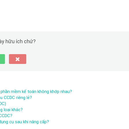
này hữu ích chứ?
à phần mềm kế toán không khớp nhau?
u CCDC riêng lẻ?
DC)
g loại khác?
 CCDC?
dụng cụ sau khi nâng cấp?