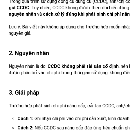
Trong quá trình sử dụng công cụ dụng cụ (CCDC), anh/chị c
giá CCDC
. Tuy nhiên, CCDC không được theo dõi biến động ng
nguyên nhân
và
cách xử lý đúng khi phát sinh chi phí n
Lưu ý: Bài viết này không áp dụng cho trường hợp muốn nhậ
nguyên giá.
2. Nguyên nhân
Nguyên nhân là do:
CCDC không phải tài sản cố định
, nên
được phân bổ vào chi phí trong thời gian sử dụng, không điều
3. Giải pháp
Trường hợp phát sinh chi phí nâng cấp, cải tạo CCDC, anh/ch
Cách 1:
Ghi nhận chi phí vào chi phí sản xuất, kinh doanh
Cách 2:
Nếu CCDC sau nâng cấp đáp ứng tiêu chuẩn ghi nh