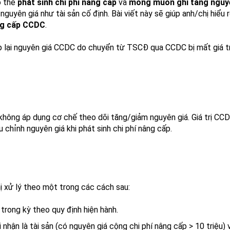
ó thể
phát sinh chi phí nâng cấp
và
mong muốn ghi tăng nguy
uyên giá như tài sản cố định. Bài viết này sẽ giúp anh/chị hiểu 
âng cấp CCDC
.
p lại nguyên giá CCDC do chuyển từ TSCĐ qua CCDC bị mất giá tr
 không áp dụng cơ chế theo dõi tăng/giảm nguyên giá. Giá trị CC
 chỉnh nguyên giá khi phát sinh chi phí nâng cấp.
ị xử lý theo một trong các cách sau:
 trong kỳ theo quy định hiện hành.
ận là tài sản (có nguyên giá cộng chi phí nâng cấp > 10 triệu) 