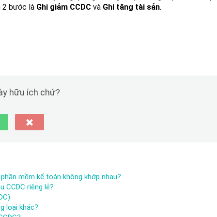
n 2 bước là
Ghi giảm CCDC
và
Ghi tăng tài sản
.
này hữu ích chứ?
à phần mềm kế toán không khớp nhau?
u CCDC riêng lẻ?
DC)
g loại khác?