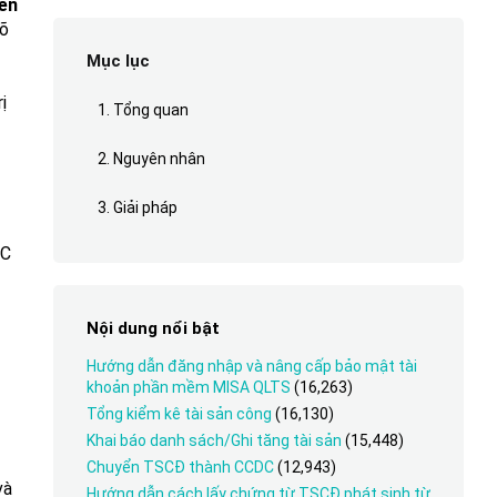
ên
rõ
Mục lục
ị
1. Tổng quan
2. Nguyên nhân
3. Giải pháp
DC
Nội dung nổi bật
Hướng dẫn đăng nhập và nâng cấp bảo mật tài
khoản phần mềm MISA QLTS
(16,263)
Tổng kiểm kê tài sản công
(16,130)
Khai báo danh sách/Ghi tăng tài sản
(15,448)
Chuyển TSCĐ thành CCDC
(12,943)
và
Hướng dẫn cách lấy chứng từ TSCĐ phát sinh từ