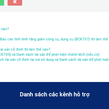
ế nào?
áo cáo tình hình tăng giảm công cụ, dụng cụ (BCKT07) thì làm thế
ài sản cố định thì làm thế nào?
5) và Danh sách tài sản để phát hiện chênh lệch (nếu có)
tài sản cố định tại nơi sử dụng và Danh sách tài sản để phát hiệ
Danh sách các kênh hỗ trợ