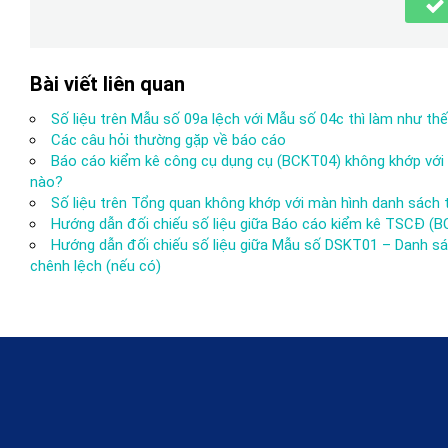
Bài viết liên quan
Số liệu trên Mẫu số 09a lệch với Mẫu số 04c thì làm như th
Các câu hỏi thường gặp về báo cáo
Báo cáo kiểm kê công cụ dụng cụ (BCKT04) không khớp với B
nào?
Số liệu trên Tổng quan không khớp với màn hình danh sách t
Hướng dẫn đối chiếu số liệu giữa Báo cáo kiểm kê TSCĐ (BCKT0
Hướng dẫn đối chiếu số liệu giữa Mẫu số DSKT01 – Danh sách 
chênh lệch (nếu có)