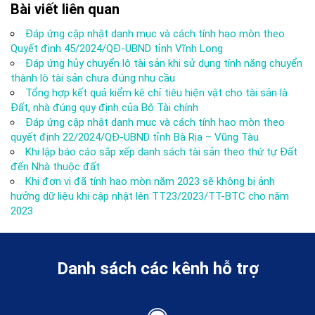
Bài viết liên quan
Đáp ứng cập nhật danh mục và cách tính hao mòn theo
Quyết định 45/2024/QĐ-UBND tỉnh Vĩnh Long
Đáp ứng hủy chuyển lô tài sản khi sử dụng tính năng chuyển
thành lô tài sản chưa đúng nhu cầu
Tổng hợp kết quả kiểm kê chỉ tiêu hiện vật cho tài sản là
Đất, nhà đúng quy định của Bộ Tài chính
Đáp ứng cập nhật danh mục và cách tính hao mòn theo
quyết định 22/2024/QĐ-UBND tỉnh Bà Rịa – Vũng Tàu
Khi lập báo cáo sắp xếp danh sách tài sản theo thứ tự Đất
đến Nhà thuộc đất
Khi đơn vị đã tính hao mòn năm 2023 sẽ không bị ảnh
hưởng dữ liệu khi cập nhật lên TT23/2023/TT-BTC cho năm
2023
Danh sách các kênh hỗ trợ