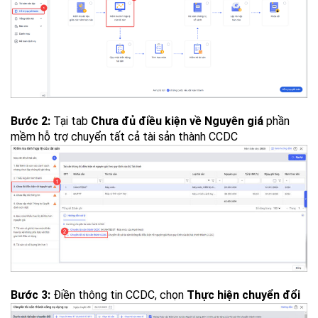
Bước 2:
Tại tab
Chưa đủ điều kiện về Nguyên giá
phần
mềm hỗ trợ chuyển tất cả tài sản thành CCDC
Bước 3:
Điền thông tin CCDC, chọn
Thực hiện chuyển đổi