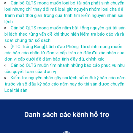
Cán bộ QLTS mong muốn loại bỏ tài sản phát sinh chuyển
loại nhưng chỉ thay đổi mã loại, giữ nguyên nhóm loại cha để
tránh mất thời gian trong quá trình tìm kiếm nguyên nhân sai
lệch
Cán bộ QLTS mong muốn nắm bắt tổng nguyên giá tài sản
bị lệch theo từng vấn đề khi thực hiện kiểm tra báo cáo và rà
soát chứng từ, sổ sách
[PTC Trảng Bàng] Lãnh đạo Phòng Tài chính mong muốn
các báo cáo nhận từ đơn vị cấp trên có đầy đủ xác nhận của
đơn vị cấp dưới để đảm bảo tính đầy đủ, chính xác
Cán bộ QLTS muốn tìm nhanh những báo cáo phục vụ nhu
cầu quyết toán của đơn vị
Kiểm tra nguyên nhân gây sai lệch số cuối kỳ báo cáo năm
trước và số đầu kỳ báo cáo năm nay do tài sản được chuyển
Loại tài sản
Danh sách các kênh hỗ trợ