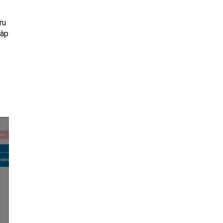
ưu
hập