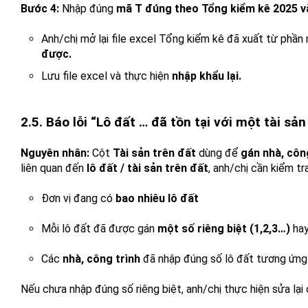
Bước 4:
Nhập đúng
mã T đúng theo Tổng kiểm kê 2025 v
Anh/chị mở lại file excel Tổng kiểm kê đã xuất từ phầ
được.
Lưu file excel và thực hiện
nhập khẩu lại.
2.5. Báo lỗi “Lô đất … đã tồn tại với một tài sả
Nguyên nhân:
Cột
Tài sản trên đất
dùng để
gán nhà, công
liên quan đến
lô đất / tài sản trên đất
, anh/chị cần kiểm tra
Đơn vị đang có
bao nhiêu lô đất
Mỗi lô đất đã được gán
một số riêng biệt (1,2,3…)
hay
Các
nhà, công trình
đã nhập đúng số lô đất tương ứng
Nếu chưa nhập đúng số riêng biệt, anh/chị thực hiện sửa lại