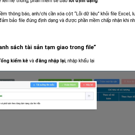
file lên hệ thống, phần mềm sẽ báo
lỗi định dạng
.
 thông báo, anh/chị cần xóa cột “Lỗi dữ liệu” khỏi file Excel, l
 này đảm bảo file đúng định dạng và được phần mềm chấp nhận khi n
nh sách tài sản tạm giao trong file”
Tổng kiểm kê
và
đăng nhập lại
, nhập khẩu lại