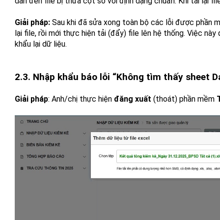
dẫn đến file bị thừa cột so với định dạng chuẩn. Khi tải lại 
Giải pháp:
Sau khi đã sửa xong toàn bộ các lỗi được phần mềm
lại file, rồi mới thực hiện tải (đẩy) file lên hệ thống. Việc
khẩu lại dữ liệu.
2.3. Nhập khẩu báo lỗi “Không tìm thấy sheet Da
Giải pháp
: Anh/chị thực hiện
đăng xuất
(thoát) phần mềm