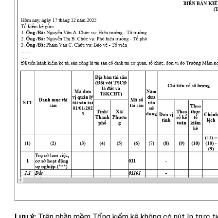
Lưu ý:
Trên phần mềm Tổng kiểm kê không có nút In trực ti