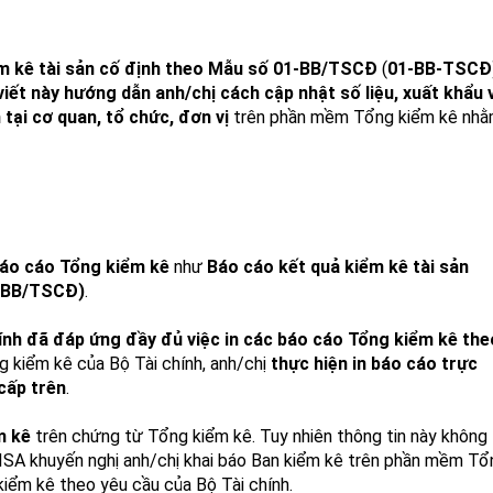
ểm kê tài sản cố định theo Mẫu số 01-BB/TSCĐ
(
01-BB-TSCĐ
viết này hướng dẫn anh/chị cách cập nhật số liệu, xuất khẩu 
tại cơ quan, tổ chức, đơn vị
trên phần mềm Tổng kiểm kê nh
áo cáo Tổng kiểm kê
như
Báo cáo kết quả kiểm kê tài sản
1-BB/TSCĐ)
.
nh đã đáp ứng đầy đủ việc in các báo cáo Tổng kiểm kê the
ng kiểm kê của Bộ Tài chính, anh/chị
thực hiện in báo cáo trực
 cấp trên
.
m kê
trên chứng từ Tổng kiểm kê. Tuy nhiên thông tin này không
SA khuyến nghị anh/chị khai báo Ban kiểm kê trên phần mềm Tổ
 kiểm kê theo yêu cầu của Bộ Tài chính.