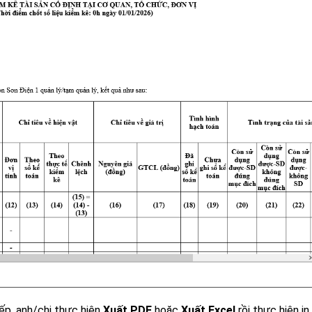
ếp, anh/chị thực hiện
Xuất PDF
hoặc
Xuất Excel
rồi thực hiện in