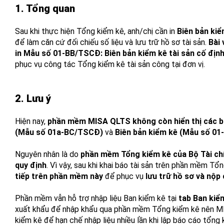
1. Tổng quan
Sau khi thực hiện Tổng kiểm kê, anh/chị cần in
Biên bản ki
để làm căn cứ đối chiếu số liệu và lưu trữ hồ sơ tài sản.
Bài 
in Mẫu số 01-BB/TSCĐ: Biên bản kiểm kê tài sản cố định 
phục vụ công tác Tổng kiểm kê tài sản công tại đơn vị.
2. Lưu ý
Hiện nay,
phần mềm MISA QLTS không còn hiển thị các b
(Mẫu số 01a-BC/TSCĐ)
và
Biên bản kiểm kê (Mẫu số 0
Nguyên nhân là do
phần mềm Tổng kiểm kê của Bộ Tài chí
quy định
. Vì vậy, sau khi khai báo tài sản trên phần mềm Tổ
tiếp trên phần mềm này
để phục vụ
lưu trữ hồ sơ và nộp
Phần mềm vẫn hỗ trợ nhập liệu Ban kiểm kê tại
tab Ban kiể
xuất khẩu để nhập khẩu qua phần mềm Tổng kiểm kê nên MI
kiểm kê để hạn chế nhập liệu nhiều lần khi lập báo cáo tổng