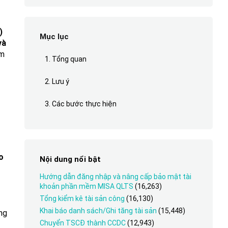
)
Mục lục
và
ằm
1. Tổng quan
2. Lưu ý
3. Các bước thực hiện
o
Nội dung nổi bật
Hướng dẫn đăng nhập và nâng cấp bảo mật tài
khoản phần mềm MISA QLTS
(16,263)
Tổng kiểm kê tài sản công
(16,130)
Khai báo danh sách/Ghi tăng tài sản
(15,448)
ng
Chuyển TSCĐ thành CCDC
(12,943)