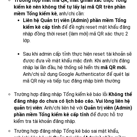
Trường hợp mất mã QR, mất gmail xác thực Tổng
kiểm kê nên không thể tự lấy lại mã QR trên phần
mềm Tổng kiểm kê
, anh/chị cần:
Liên hệ Quản trị viên (Admin) phần mềm Tổng
kiểm kê cấp tỉnh
để đề nghị reset mật khẩu đăng
nhập đồng thời reset (làm mới) mã QR xác thực 2
lớp.
Sau khi admin cấp tỉnh thực hiện reset tài khoản sẽ
được đưa về mật khẩu mặc định. Khi anh/chị đăng
nhập lại lần đầu, hệ thống sẽ hiển thị
mã QR mới.
Anh/chị sử dụng Google Authenticator để quét lại
mã QR này và tiếp tục đăng nhập bình thường
Trường hợp đăng nhập Tổng kiểm kê báo lỗi
Không thể
đăng nhập do chưa có lịch báo cáo. Vui lòng liên hệ
quản trị viên
: Anh/chị liên hệ với
Quản trị viên (Admin)
phần mềm Tổng kiểm kê cấp tỉnh
để được hỗ trợ
kiểm tra tài khoản đăng nhập.
Trường hợp đăng nhập Tổng kê báo sai mật khẩu,