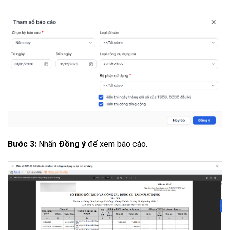
Bước 3:
Nhấn
Đồng ý
để xem báo cáo.