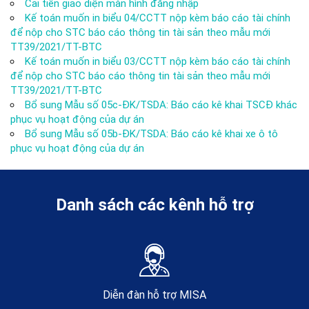
Cải tiến giao diện màn hình đăng nhập
Kế toán muốn in biểu 04/CCTT nộp kèm báo cáo tài chính
để nộp cho STC báo cáo thông tin tài sản theo mẫu mới
TT39/2021/TT-BTC
Kế toán muốn in biểu 03/CCTT nộp kèm báo cáo tài chính
để nộp cho STC báo cáo thông tin tài sản theo mẫu mới
TT39/2021/TT-BTC
Bổ sung Mẫu số 05c-ĐK/TSDA: Báo cáo kê khai TSCĐ khác
phục vụ hoạt động của dự án
Bổ sung Mẫu số 05b-ĐK/TSDA: Báo cáo kê khai xe ô tô
phục vụ hoạt động của dự án
Danh sách các kênh hỗ trợ
Diễn đàn hỗ trợ MISA