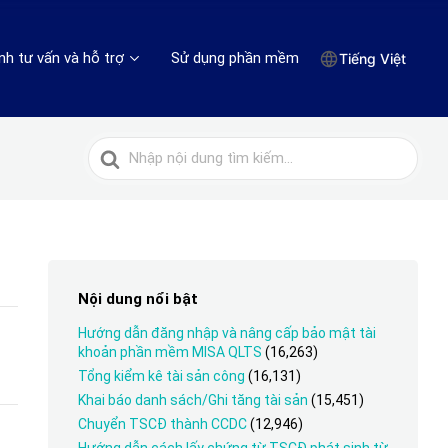
nh tư vấn và hỗ trợ
Sử dụng phần mềm
Tiếng Việt
Tìm
kiếm
cho
Nội dung nổi bật
Hướng dẫn đăng nhập và nâng cấp bảo mật tài
khoản phần mềm MISA QLTS
(16,263)
Tổng kiểm kê tài sản công
(16,131)
Khai báo danh sách/Ghi tăng tài sản
(15,451)
Chuyển TSCĐ thành CCDC
(12,946)